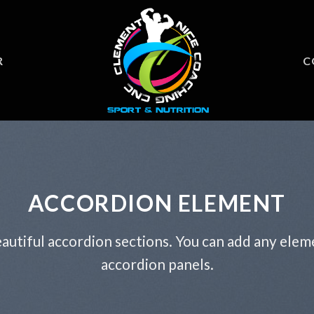
R
C
ACCORDION ELEMENT
autiful accordion sections. You can add any elem
accordion panels.