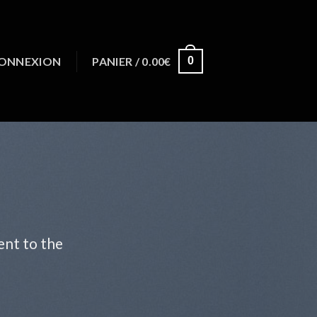
ONNEXION
PANIER /
0.00
€
0
ent to the