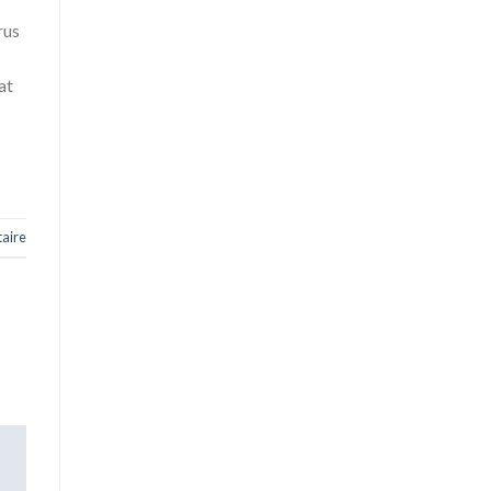
rus
at
aire