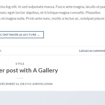
scing elit. In sed vulputate massa. Fusce ante magna, iaculis ut pu
nunc eget tortor dapibus, et tristique magna convallis. Phasellus
 et magna nulla. Proin ante nunc, mollis a lectus ac, volutpat placer
CONTINUER LA LECTURE
→
n
Laissez un comment
STYLE
r post with A Gallery
E
DÉCEMBRE 16, 2013
PAR
ADMINCLEM06